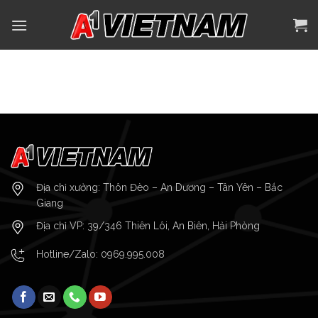
Skip
to
content
Địa chỉ xưởng: Thôn Đèo – An Dương – Tân Yên – Bắc
Giang
Địa chỉ VP: 39/346 Thiên Lôi, An Biên, Hải Phòng
Hotline/Zalo:
0969.995.008