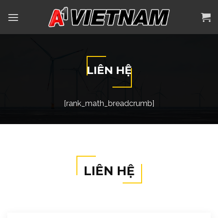
Skip
to
content
LIÊN HỆ
[rank_math_breadcrumb]
LIÊN HỆ