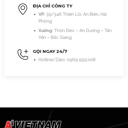
ĐỊA CHỈ CÔNG TY
VP:
39/346 Thiên Lôi, An Biên, Hải
Phòng
Xưởng:
Thôn Đèo – An Dương – Tân
Yên – Bắc Giang
GỌI NGAY 24/7
Hotline/Zalo: 0969.995.008