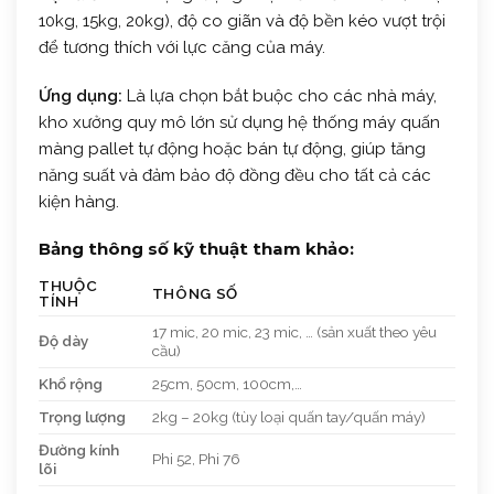
10kg, 15kg, 20kg), độ co giãn và độ bền kéo vượt trội
để tương thích với lực căng của máy.
Ứng dụng:
Là lựa chọn bắt buộc cho các nhà máy,
kho xưởng quy mô lớn sử dụng hệ thống máy quấn
màng pallet tự động hoặc bán tự động, giúp tăng
năng suất và đảm bảo độ đồng đều cho tất cả các
kiện hàng.
Bảng thông số kỹ thuật tham khảo:
THUỘC
THÔNG SỐ
TÍNH
17 mic, 20 mic, 23 mic, … (sản xuất theo yêu
Độ dày
cầu)
Khổ rộng
25cm, 50cm, 100cm,…
Trọng lượng
2kg – 20kg (tùy loại quấn tay/quấn máy)
Đường kính
Phi 52, Phi 76
lõi