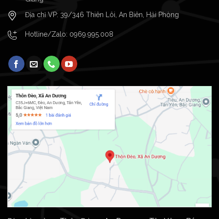
Địa chỉ VP: 39/346 Thiên Lôi, An Biên, Hải Phòng
Hotline/Zalo:
0969.995.008