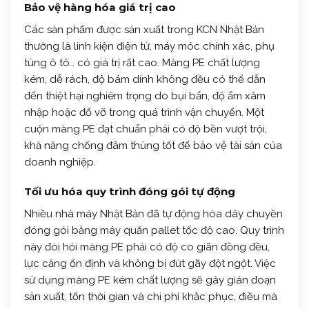
Bảo vệ hàng hóa giá trị cao
Các sản phẩm được sản xuất trong KCN Nhật Bản
thường là linh kiện điện tử, máy móc chính xác, phụ
tùng ô tô… có giá trị rất cao. Màng PE chất lượng
kém, dễ rách, độ bám dính không đều có thể dẫn
đến thiệt hại nghiêm trọng do bụi bẩn, độ ẩm xâm
nhập hoặc đổ vỡ trong quá trình vận chuyển. Một
cuộn màng PE đạt chuẩn phải có độ bền vượt trội,
khả năng chống đâm thủng tốt để bảo vệ tài sản của
doanh nghiệp.
Tối ưu hóa quy trình đóng gói tự động
Nhiều nhà máy Nhật Bản đã tự động hóa dây chuyền
đóng gói bằng máy quấn pallet tốc độ cao. Quy trình
này đòi hỏi màng PE phải có độ co giãn đồng đều,
lực căng ổn định và không bị đứt gãy đột ngột. Việc
sử dụng màng PE kém chất lượng sẽ gây gián đoạn
sản xuất, tốn thời gian và chi phí khắc phục, điều mà