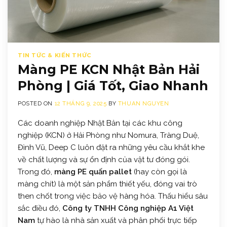
TIN TỨC & KIẾN THỨC
Màng PE KCN Nhật Bản Hải
Phòng | Giá Tốt, Giao Nhanh
POSTED ON
12 THÁNG 9, 2025
BY
THUAN NGUYEN
Các doanh nghiệp Nhật Bản tại các khu công
nghiệp (KCN) ở Hải Phòng như Nomura, Tràng Duệ,
Đình Vũ, Deep C luôn đặt ra những yêu cầu khắt khe
về chất lượng và sự ổn định của vật tư đóng gói.
Trong đó,
màng PE quấn pallet
(hay còn gọi là
màng chít) là một sản phẩm thiết yếu, đóng vai trò
then chốt trong việc bảo vệ hàng hóa. Thấu hiểu sâu
sắc điều đó,
Công ty TNHH Công nghiệp A1 Việt
Nam
tự hào là nhà sản xuất và phân phối trực tiếp