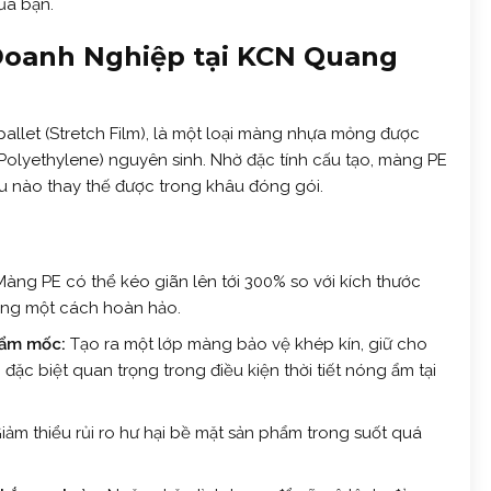
ủa bạn.
 Doanh Nghiệp tại KCN Quang
allet (Stretch Film), là một loại màng nhựa mỏng được
 Polyethylene) nguyên sinh. Nhờ đặc tính cấu tạo, màng PE
ệu nào thay thế được trong khâu đóng gói.
àng PE có thể kéo giãn lên tới 300% so với kích thước
hàng một cách hoàn hảo.
 ẩm mốc:
Tạo ra một lớp màng bảo vệ khép kín, giữ cho
đặc biệt quan trọng trong điều kiện thời tiết nóng ẩm tại
iảm thiểu rủi ro hư hại bề mặt sản phẩm trong suốt quá