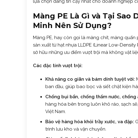
lựa chọn đáng tin cậy nhất cho doanh nghiệp c
Màng PE Là Gì và Tại Sao
Minh Nên Sử Dụng?
Màng PE, hay còn gọi là màng chít, màng quấn p
sản xuất từ hạt nhựa LLDPE (Linear Low-Density
sở hữu những ưu điểm vượt trội mà không vật li
Các đặc tính vượt trội:
Khả năng co giãn và bám dính tuyệt vời:
M
ban đầu, giúp bao bọc và siết chặt kiện 
Chống bụi bẩn, chống thấm nước, chống
hàng hóa bên trong luôn khô ráo, sạch sẽ, 
Việt Nam.
Bảo vệ hàng hóa khỏi trầy xước, va đập:
G
trình lưu kho và vận chuyển.