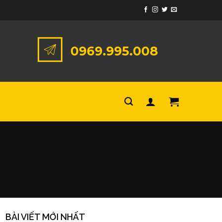
0969.995.008
BÀI VIẾT MỚI NHẤT