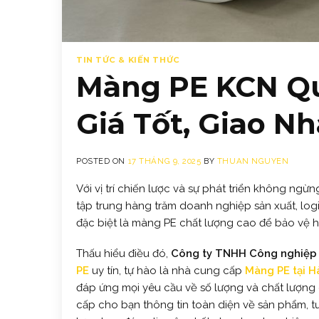
TIN TỨC & KIẾN THỨC
Màng PE KCN Qu
Giá Tốt, Giao N
POSTED ON
17 THÁNG 9, 2025
BY
THUAN NGUYEN
Với vị trí chiến lược và sự phát triển không ngừ
tập trung hàng trăm doanh nghiệp sản xuất, logi
đặc biệt là màng PE chất lượng cao để bảo vệ h
Thấu hiểu điều đó,
Công ty TNHH Công nghiệp 
PE
uy tín, tự hào là nhà cung cấp
Màng PE tại H
đáp ứng mọi yêu cầu về số lượng và chất lượng 
cấp cho bạn thông tin toàn diện về sản phẩm, tư