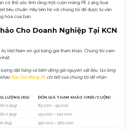
bạn có thể ước tính rằng một cuộn màng PE 2.4kg (loại
t tiêu chuẩn. Hãy liên hệ với chúng tôi để được tư vấn
ng hóa của bạn.
hảo Cho Doanh Nghiệp Tại KCN
 A1 Việt Nam xin gửi bảng giá tham khảo. Chúng tôi cam
nhất.
 lượng đặt hàng và biến động giá nguyên vật liệu. Vui lòng
 khảo
Báo Giá Màng PE
chi tiết của chúng tôi để nhận
G LƯỢNG (KG)
ĐƠN GIÁ THAM KHẢO (VNĐ/CUỘN)
(lõi 0.5kg)
85.000 – 95.000
(lõi 0.5kg)
125.000 – 140.000
lõi 1kg)
550.000 – 580.000