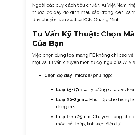
Ngoài các quy cách tiêu chuẩn, A1 Việt Nam nhậ
thước, độ dày, độ dính, màu sắc (trong, đen, xa
dây chuyền sản xuất tại KCN Quang Minh.
Tư Vấn Kỹ Thuật: Chọn M
Của Bạn
Việc chọn đúng loại màng PE không chỉ bảo vệ h
một vài tư vấn chuyên môn từ đội ngũ của A1 Vi
Chọn độ dày (micron) phù hợp:
Loại 15-17mic:
Lý tưởng cho các kiện
Loại 20-23mic:
Phù hợp cho hàng hó
đồng đều.
Loại trên 25mic:
Chuyên dụng cho cá
móc, sắt thép, linh kiện điện tử.