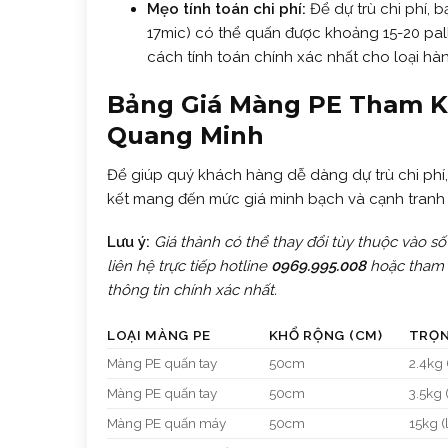
Mẹo tính toán chi phí:
Để dự trù chi phí, 
17mic) có thể quấn được khoảng 15-20 palle
cách tính toán chính xác nhất cho loại hà
Bảng Giá Màng PE Tham K
Quang Minh
Để giúp quý khách hàng dễ dàng dự trù chi phí,
kết mang đến mức giá minh bạch và cạnh tranh 
Lưu ý:
Giá thành có thể thay đổi tùy thuộc vào số
liên hệ trực tiếp hotline
0969.995.008
hoặc tham
thông tin chính xác nhất.
LOẠI MÀNG PE
KHỔ RỘNG (CM)
TRỌN
Màng PE quấn tay
50cm
2.4kg 
Màng PE quấn tay
50cm
3.5kg 
Màng PE quấn máy
50cm
15kg (