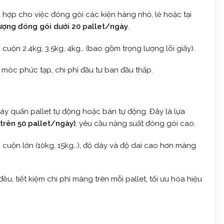
 hợp cho việc đóng gói các kiện hàng nhỏ, lẻ hoặc tại
ượng đóng gói dưới 20 pallet/ngày
.
cuộn 2.4kg, 3.5kg, 4kg… (bao gồm trọng lượng lõi giấy).
óc phức tạp, chi phí đầu tư ban đầu thấp.
y quấn pallet tự động hoặc bán tự động. Đây là lựa
(trên 50 pallet/ngày)
, yêu cầu năng suất đóng gói cao.
cuộn lớn (10kg, 15kg…), độ dày và độ dai cao hơn màng
u, tiết kiệm chi phí màng trên mỗi pallet, tối ưu hóa hiệu