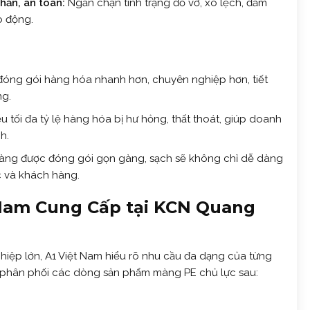
hắn, an toàn:
Ngăn chặn tình trạng đổ vỡ, xô lệch, đảm
o động.
đóng gói hàng hóa nhanh hơn, chuyên nghiệp hơn, tiết
ng.
u tối đa tỷ lệ hàng hóa bị hư hỏng, thất thoát, giúp doanh
h.
àng được đóng gói gọn gàng, sạch sẽ không chỉ dễ dàng
c và khách hàng.
 Nam Cung Cấp tại KCN Quang
iệp lớn, A1 Việt Nam hiểu rõ nhu cầu đa dạng của từng
à phân phối các dòng sản phẩm màng PE chủ lực sau: