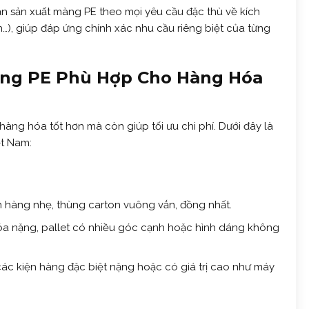
n sản xuất màng PE theo mọi yêu cầu đặc thù về kích
nh…), giúp đáp ứng chính xác nhu cầu riêng biệt của từng
àng PE Phù Hợp Cho Hàng Hóa
àng hóa tốt hơn mà còn giúp tối ưu chi phí. Dưới đây là
ệt Nam:
 hàng nhẹ, thùng carton vuông vắn, đồng nhất.
a nặng, pallet có nhiều góc cạnh hoặc hình dáng không
c kiện hàng đặc biệt nặng hoặc có giá trị cao như máy