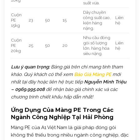
suất vừa.
Dây chuyền
Cuộn
công suất cao,
Liên
PE
23
50
15
kiện hàng
hệ
15kg
nặng.
Nhu cầu đóng
Cuộn
gói số lượng
Liên
PE
25
50
20
lớn, hàng hóa
hệ
20kg
siêu nặng.
Lưu ý quan trọng:
Bảng giá trên chỉ mang tính tham
khảo. Quý khách có thể xem
Báo Giá Màng PE
mới
nhất tại đây hoặc liên hệ trực tiếp
Nguyễn Minh Triệu
– 0969.995.008
để nhận báo giá chính xác và các
chương trình chiết khấu hấp dẫn nhất!
Ứng Dụng Của Màng PE Trong Các
Ngành Công Nghiệp Tại Hải Phòng
Màng PE của A1 Việt Nam là giải pháp đóng gói
không thể thiếu trong nhiều ngành công nghiệp, đặc