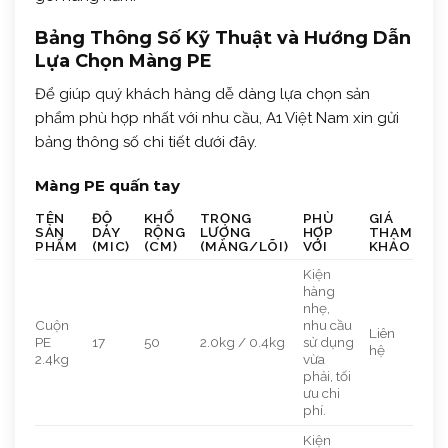
Bảng Thông Số Kỹ Thuật và Hướng Dẫn
Lựa Chọn Màng PE
Để giúp quý khách hàng dễ dàng lựa chọn sản
phẩm phù hợp nhất với nhu cầu, A1 Việt Nam xin gửi
bảng thông số chi tiết dưới đây.
Màng PE quấn tay
TÊN
ĐỘ
KHỔ
TRỌNG
PHÙ
GIÁ
SẢN
DÀY
RỘNG
LƯỢNG
HỢP
THAM
PHẨM
(MIC)
(CM)
(MÀNG/LÕI)
VỚI
KHẢO
Kiện
hàng
nhẹ,
Cuộn
nhu cầu
Liên
PE
17
50
2.0kg / 0.4kg
sử dụng
hệ
2.4kg
vừa
phải, tối
ưu chi
phí.
Kiện