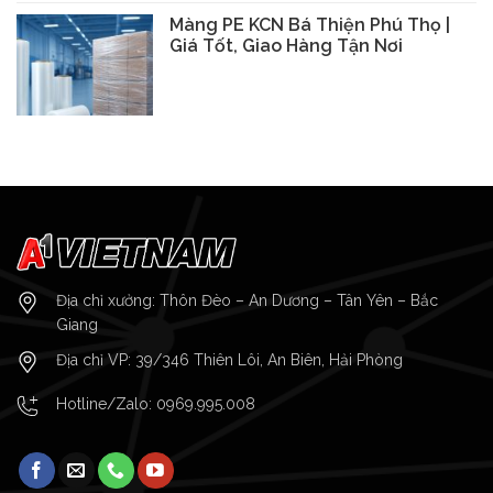
Màng PE KCN Bá Thiện Phú Thọ |
Giá Tốt, Giao Hàng Tận Nơi
Địa chỉ xưởng: Thôn Đèo – An Dương – Tân Yên – Bắc
Giang
Địa chỉ VP: 39/346 Thiên Lôi, An Biên, Hải Phòng
Hotline/Zalo:
0969.995.008