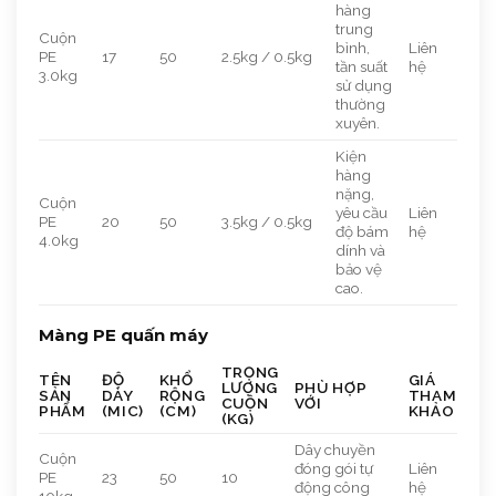
hàng
trung
Cuộn
bình,
Liên
PE
17
50
2.5kg / 0.5kg
tần suất
hệ
3.0kg
sử dụng
thường
xuyên.
Kiện
hàng
nặng,
Cuộn
yêu cầu
Liên
PE
20
50
3.5kg / 0.5kg
độ bám
hệ
4.0kg
dính và
bảo vệ
cao.
Màng PE quấn máy
TRỌNG
TÊN
ĐỘ
KHỔ
GIÁ
LƯỢNG
PHÙ HỢP
SẢN
DÀY
RỘNG
THAM
CUỘN
VỚI
PHẨM
(MIC)
(CM)
KHẢO
(KG)
Dây chuyền
Cuộn
đóng gói tự
Liên
PE
23
50
10
động công
hệ
10kg