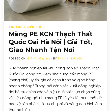
TIN TỨC & KIẾN THỨC
Màng PE KCN Thạch Thất
Quốc Oai Hà Nội | Giá Tốt,
Giao Nhanh Tận Nơi
POSTED ON
18 THÁNG 9, 2025
BY
THUAN NGUYEN
Quý doanh nghiệp tại Khu công nghiệp Thạch Thất,
Quốc Oai đang tìm kiếm nhà cung cấp màng PE
(màng chít) uy tín, giá cả cạnh tranh và giao hàng
nhanh chóng? Trong bối cảnh sản xuất công nghiệp
đòi hỏi sự chính xác và hiệu quả, việc lựa chọn đúng
vật liệu đóng gói như màng PE là yếu tố then chốt để
bảo vệ sản phẩm, tối ưu chi phí và nâng cao hình ảnh
thương hiệu.