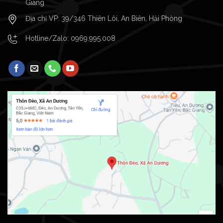
Giang
Địa chỉ VP: 39/346 Thiên Lôi, An Biên, Hải Phòng
Hotline/Zalo:
0969.995.008