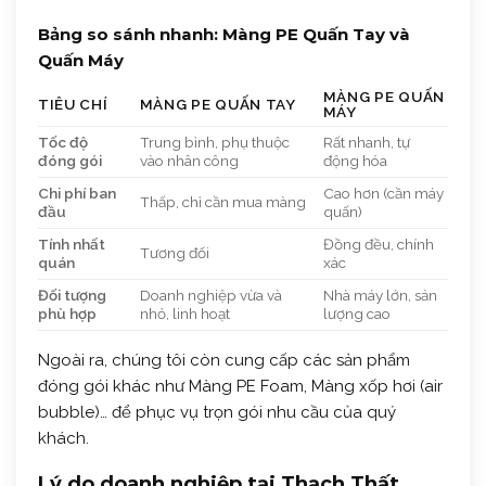
Bảng so sánh nhanh: Màng PE Quấn Tay và
Quấn Máy
MÀNG PE QUẤN
TIÊU CHÍ
MÀNG PE QUẤN TAY
MÁY
Tốc độ
Trung bình, phụ thuộc
Rất nhanh, tự
đóng gói
vào nhân công
động hóa
Chi phí ban
Cao hơn (cần máy
Thấp, chỉ cần mua màng
đầu
quấn)
Tính nhất
Đồng đều, chính
Tương đối
quán
xác
Đối tượng
Doanh nghiệp vừa và
Nhà máy lớn, sản
phù hợp
nhỏ, linh hoạt
lượng cao
Ngoài ra, chúng tôi còn cung cấp các sản phẩm
đóng gói khác như Màng PE Foam, Màng xốp hơi (air
bubble)… để phục vụ trọn gói nhu cầu của quý
khách.
Lý do doanh nghiệp tại Thạch Thất,