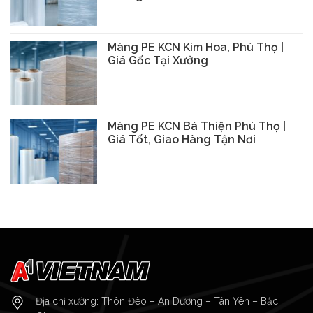
Màng PE KCN Kim Hoa, Phú Thọ |
Giá Gốc Tại Xưởng
Màng PE KCN Bá Thiện Phú Thọ |
Giá Tốt, Giao Hàng Tận Nơi
Địa chỉ xưởng: Thôn Đèo – An Dương – Tân Yên – Bắc