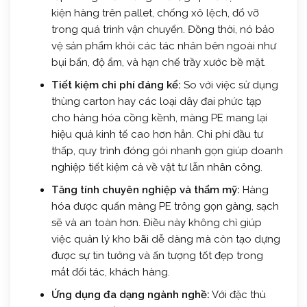
kiện hàng trên pallet, chống xô lệch, đổ vỡ
trong quá trình vận chuyển. Đồng thời, nó bảo
vệ sản phẩm khỏi các tác nhân bên ngoài như
bụi bẩn, độ ẩm, và hạn chế trầy xước bề mặt.
Tiết kiệm chi phí đáng kể:
So với việc sử dụng
thùng carton hay các loại dây đai phức tạp
cho hàng hóa cồng kềnh, màng PE mang lại
hiệu quả kinh tế cao hơn hẳn. Chi phí đầu tư
thấp, quy trình đóng gói nhanh gọn giúp doanh
nghiệp tiết kiệm cả về vật tư lẫn nhân công.
Tăng tính chuyên nghiệp và thẩm mỹ:
Hàng
hóa được quấn màng PE trông gọn gàng, sạch
sẽ và an toàn hơn. Điều này không chỉ giúp
việc quản lý kho bãi dễ dàng mà còn tạo dựng
được sự tin tưởng và ấn tượng tốt đẹp trong
mắt đối tác, khách hàng.
Ứng dụng đa dạng ngành nghề:
Với đặc thù