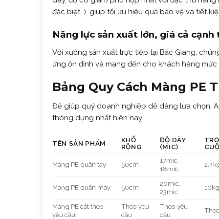
dày, độ co giãn) phù hợp nhất với đặc thù hàn
đặc biệt…), giúp tối ưu hiệu quả bảo vệ và tiết kiệ
Năng lực sản xuất lớn, giá cả cạnh 
Với xưởng sản xuất trực tiếp tại Bắc Giang, ch
ứng ổn định và mang đến cho khách hàng mức gi
Bảng Quy Cách Màng PE 
Để giúp quý doanh nghiệp dễ dàng lựa chọn, A1
thông dụng nhất hiện nay.
KHỔ
ĐỘ DÀY
TRỌ
TÊN SẢN PHẨM
RỘNG
(MIC)
CUỘ
17mic,
Màng PE quấn tay
50cm
2.4k
18mic
20mic,
Màng PE quấn máy
50cm
10kg
23mic
Màng PE cắt theo
Theo yêu
Theo yêu
Theo
yêu cầu
cầu
cầu