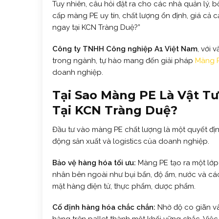
Tuy nhiên, câu hỏi đặt ra cho các nhà quản lý,
cấp màng PE uy tín, chất lượng ổn định, giá cả 
ngay tại KCN Tràng Duệ?”
Công ty TNHH Công nghiệp A1 Việt Nam
, với 
trong ngành, tự hào mang đến giải pháp
Màng P
doanh nghiệp.
Tại Sao Màng PE Là Vật T
Tại KCN Tràng Duệ?
Đầu tư vào màng PE chất lượng là một quyết định
động sản xuất và logistics của doanh nghiệp.
Bảo vệ hàng hóa tối ưu:
Màng PE tạo ra một lớp
nhân bên ngoài như bụi bẩn, độ ẩm, nước và các 
mặt hàng điện tử, thực phẩm, dược phẩm.
Cố định hàng hóa chắc chắn:
Nhờ độ co giãn và