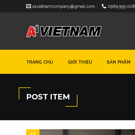
Skip
a1vietnamcompany@gmail.com
0969.995.00
to
content
TRANG CHỦ
GIỚI THIỆU
SẢN PHẨM
POST ITEM
12