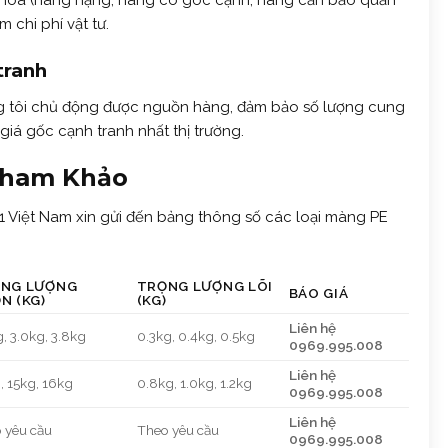
g hóa (hàng nặng, hàng có góc cạnh, hàng cần bảo quản
m chi phí vật tư.
tranh
úng tôi chủ động được nguồn hàng, đảm bảo số lượng cung
á gốc cạnh tranh nhất thị trường.
Tham Khảo
 Việt Nam xin gửi đến bảng thông số các loại màng PE
NG LƯỢNG
TRỌNG LƯỢNG LÕI
BÁO GIÁ
N (KG)
(KG)
Liên hệ
g, 3.0kg, 3.8kg
0.3kg, 0.4kg, 0.5kg
0969.995.008
Liên hệ
, 15kg, 16kg
0.8kg, 1.0kg, 1.2kg
0969.995.008
Liên hệ
 yêu cầu
Theo yêu cầu
0969.995.008