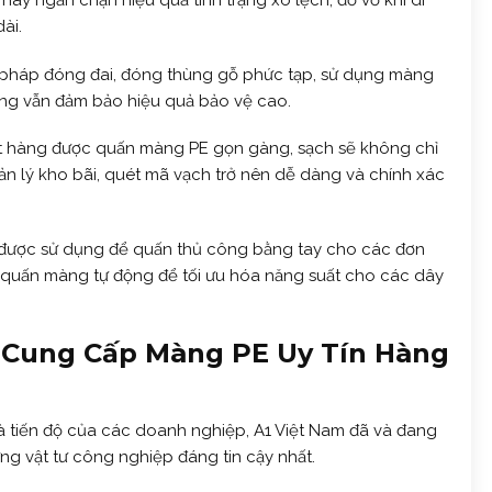
này ngăn chặn hiệu quả tình trạng xô lệch, đổ vỡ khi di
ài.
pháp đóng đai, đóng thùng gỗ phức tạp, sử dụng màng
ưng vẫn đảm bảo hiệu quả bảo vệ cao.
t hàng được quấn màng PE gọn gàng, sạch sẽ không chỉ
uản lý kho bãi, quét mã vạch trở nên dễ dàng và chính xác
được sử dụng để quấn thủ công bằng tay cho các đơn
 quấn màng tự động để tối ưu hóa năng suất cho các dây
à Cung Cấp Màng PE Uy Tín Hàng
à tiến độ của các doanh nghiệp, A1 Việt Nam đã và đang
ng vật tư công nghiệp đáng tin cậy nhất.