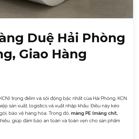
àng Duệ Hải Phòng
ởng, Giao Hàng
(KCN) trọng điểm và sôi động bậc nhất của Hải Phòng, KCN
ệp sản xuất, logistics và xuất nhập khẩu. Điều này kéo
gói, bảo vệ hàng hóa. Trong đó,
màng PE (màng chít,
thiếu, giúp đảm bảo an toàn và toàn vẹn cho sản phẩm