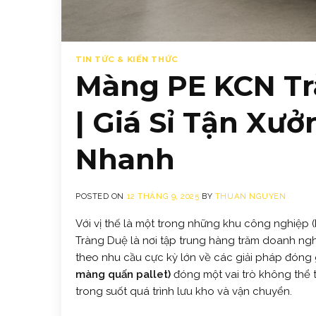
TIN TỨC & KIẾN THỨC
Màng PE KCN Tr
| Giá Sỉ Tận Xư
Nhanh
POSTED ON
12 THÁNG 9, 2025
BY
THUAN NGUYEN
Với vị thế là một trong những khu công nghiệp 
Tràng Duệ là nơi tập trung hàng trăm doanh nghi
theo nhu cầu cực kỳ lớn về các giải pháp đóng 
màng quấn pallet)
đóng một vai trò không thể 
trong suốt quá trình lưu kho và vận chuyển.