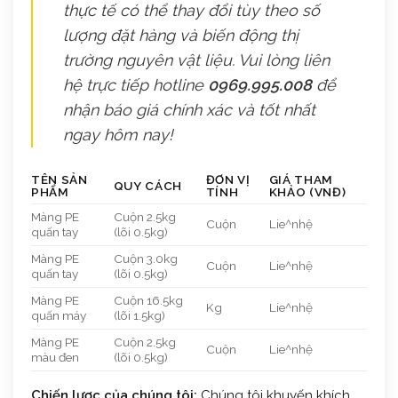
thực tế có thể thay đổi tùy theo số
lượng đặt hàng và biến động thị
trường nguyên vật liệu. Vui lòng liên
hệ trực tiếp hotline
0969.995.008
để
nhận báo giá chính xác và tốt nhất
ngay hôm nay!
TÊN SẢN
ĐƠN VỊ
GIÁ THAM
QUY CÁCH
PHẨM
TÍNH
KHẢO (VNĐ)
Màng PE
Cuộn 2.5kg
Cuộn
Lie^nhệ
quấn tay
(lõi 0.5kg)
Màng PE
Cuộn 3.0kg
Cuộn
Lie^nhệ
quấn tay
(lõi 0.5kg)
Màng PE
Cuộn 16.5kg
Kg
Lie^nhệ
quấn máy
(lõi 1.5kg)
Màng PE
Cuộn 2.5kg
Cuộn
Lie^nhệ
màu đen
(lõi 0.5kg)
Chiến lược của chúng tôi:
Chúng tôi khuyến khích