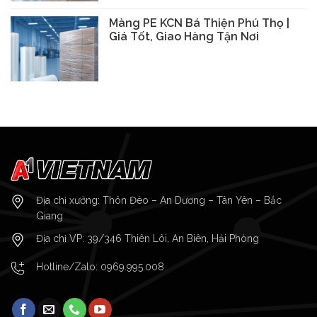
Màng PE KCN Bá Thiện Phú Thọ |
Giá Tốt, Giao Hàng Tận Nơi
Địa chỉ xưởng: Thôn Đèo – An Dương – Tân Yên – Bắc
Giang
Địa chỉ VP: 39/346 Thiên Lôi, An Biên, Hải Phòng
Hotline/Zalo:
0969.995.008