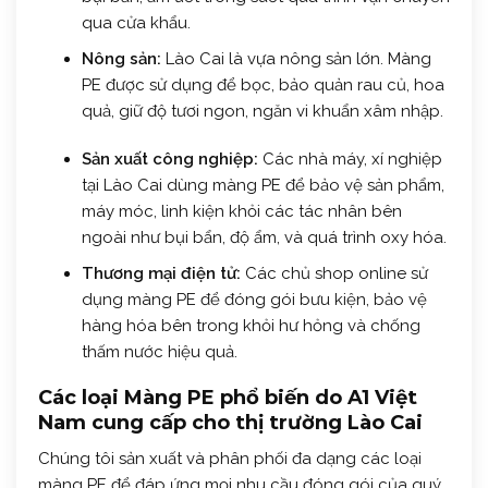
qua cửa khẩu.
Nông sản:
Lào Cai là vựa nông sản lớn. Màng
PE được sử dụng để bọc, bảo quản rau củ, hoa
quả, giữ độ tươi ngon, ngăn vi khuẩn xâm nhập.
Sản xuất công nghiệp:
Các nhà máy, xí nghiệp
tại Lào Cai dùng màng PE để bảo vệ sản phẩm,
máy móc, linh kiện khỏi các tác nhân bên
ngoài như bụi bẩn, độ ẩm, và quá trình oxy hóa.
Thương mại điện tử:
Các chủ shop online sử
dụng màng PE để đóng gói bưu kiện, bảo vệ
hàng hóa bên trong khỏi hư hỏng và chống
thấm nước hiệu quả.
Các loại Màng PE phổ biến do A1 Việt
Nam cung cấp cho thị trường Lào Cai
Chúng tôi sản xuất và phân phối đa dạng các loại
màng PE để đáp ứng mọi nhu cầu đóng gói của quý