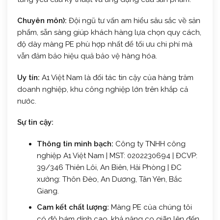
Chuyên môn):
Đội ngũ tư vấn am hiểu sâu sắc về sản
phẩm, sẵn sàng giúp khách hàng lựa chọn quy cách,
độ dày màng PE phù hợp nhất để tối ưu chi phí mà
vẫn đảm bảo hiệu quả bảo vệ hàng hóa.
Uy tín:
A1 Việt Nam là đối tác tin cậy của hàng trăm
doanh nghiệp, khu công nghiệp lớn trên khắp cả
nước.
Sự tin cậy:
Thông tin minh bạch:
Công ty TNHH công
nghiệp A1 Việt Nam | MST: 0202230694 | ĐCVP:
39/346 Thiên Lôi, An Biên, Hải Phòng | ĐC
xưởng: Thôn Đèo, An Dương, Tân Yên, Bắc
Giang.
Cam kết chất lượng:
Màng PE của chúng tôi
có độ bám dính cao, khả năng co giãn lên đến