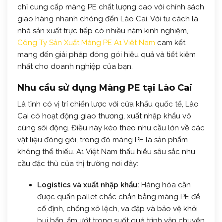
chỉ cung cấp màng PE chất lượng cao với chính sách
giao hàng nhanh chóng đến Lào Cai. Với tư cách là
nhà sản xuất trực tiếp có nhiều năm kinh nghiệm,
Công Ty Sản Xuất Màng PE A1 Việt Nam
cam kết
mang đến giải pháp đóng gói hiệu quả và tiết kiệm
nhất cho doanh nghiệp của bạn.
Nhu cầu sử dụng Màng PE tại Lào Cai
Là tỉnh có vị trí chiến lược với cửa khẩu quốc tế, Lào
Cai có hoạt động giao thương, xuất nhập khẩu vô
cùng sôi động. Điều này kéo theo nhu cầu lớn về các
vật liệu đóng gói, trong đó màng PE là sản phẩm
không thể thiếu. A1 Việt Nam thấu hiểu sâu sắc nhu
cầu đặc thù của thị trường nơi đây:
Logistics và xuất nhập khẩu:
Hàng hóa cần
được quấn pallet chắc chắn bằng màng PE để
cố định, chống xô lệch, va đập và bảo vệ khỏi
bụi bẩn, ẩm ướt trong suốt quá trình vận chuyển