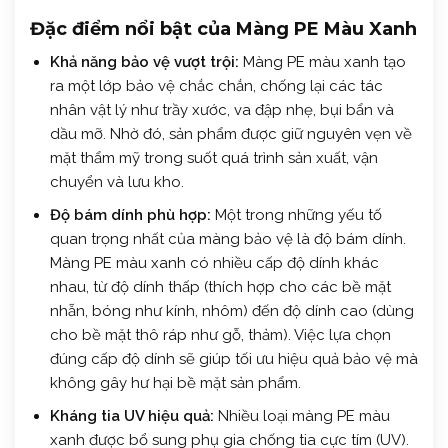
Đặc điểm nổi bật của Màng PE Màu Xanh
Khả năng bảo vệ vượt trội:
Màng PE màu xanh tạo
ra một lớp bảo vệ chắc chắn, chống lại các tác
nhân vật lý như trầy xước, va đập nhẹ, bụi bẩn và
dầu mỡ. Nhờ đó, sản phẩm được giữ nguyên vẹn về
mặt thẩm mỹ trong suốt quá trình sản xuất, vận
chuyển và lưu kho.
Độ bám dính phù hợp:
Một trong những yếu tố
quan trọng nhất của màng bảo vệ là độ bám dính.
Màng PE màu xanh có nhiều cấp độ dính khác
nhau, từ độ dính thấp (thích hợp cho các bề mặt
nhẵn, bóng như kính, nhôm) đến độ dính cao (dùng
cho bề mặt thô ráp như gỗ, thảm). Việc lựa chọn
đúng cấp độ dính sẽ giúp tối ưu hiệu quả bảo vệ mà
không gây hư hại bề mặt sản phẩm.
Kháng tia UV hiệu quả:
Nhiều loại màng PE màu
xanh được bổ sung phụ gia chống tia cực tím (UV).