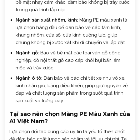
bề mặt nhạy cảm khác, đảm bảo không bị trầy xước
trong quá trình lắp ráp.
Ngành sản xuất nhôm, kính:
Màng PE màu xanh là
lựa chọn hàng đầu để dán bảo vệ các tấm kính,
khung nhôm, cửa sổ, cửa kính cường lực, giúp
chúng không bị xước xát khi di chuyển và lắp đặt.
Ngành gỗ:
Bảo vệ bề mặt các loại ván gỗ công
nghiệp, đồ nội thất gỗ cao cấp khỏi bụi bẩn, ẩm
mốc và trầy xước.
Ngành ô tô:
Dán bảo vệ các chi tiết xe như vỏ xe,
kính chắn gió, bảng điều khiển, giúp giữ nguyên vẻ
đẹp và chất lượng sản phẩm trong suốt quá trình
sản xuất và trưng bày.
Tại sao nên chọn Màng PE Màu Xanh của
A1 Việt Nam?
Lựa chọn đối tác cung cấp uy tín là yếu tố then chốt
để đảm bảo chất lượng sản phẩm và tối ưu chi phí. Tại