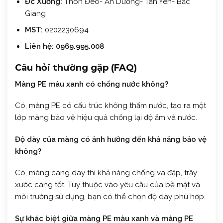
Đc Xưởng:
Thôn Đèo- An Dương- Tân Yên- Bắc
Giang
MST:
0202230694
Liên hệ:
0969.995.008
Câu hỏi thường gặp (FAQ)
Màng PE màu xanh có chống nước không?
Có, màng PE có cấu trúc không thấm nước, tạo ra một
lớp màng bảo vệ hiệu quả chống lại độ ẩm và nước.
Độ dày của màng có ảnh hưởng đến khả năng bảo vệ
không?
Có, màng càng dày thì khả năng chống va đập, trầy
xước càng tốt. Tùy thuộc vào yêu cầu của bề mặt và
môi trường sử dụng, bạn có thể chọn độ dày phù hợp.
Sự khác biệt giữa màng PE màu xanh và màng PE