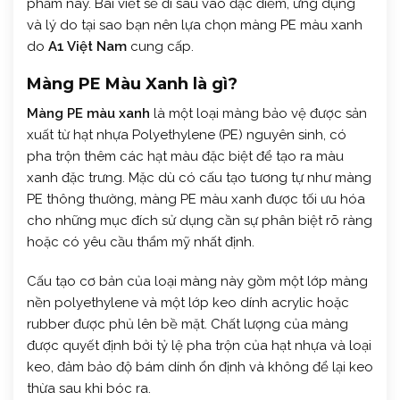
phẩm này. Bài viết sẽ đi sâu vào đặc điểm, ứng dụng
và lý do tại sao bạn nên lựa chọn màng PE màu xanh
do
A1 Việt Nam
cung cấp.
Màng PE Màu Xanh là gì?
Màng PE màu xanh
là một loại màng bảo vệ được sản
xuất từ hạt nhựa Polyethylene (PE) nguyên sinh, có
pha trộn thêm các hạt màu đặc biệt để tạo ra màu
xanh đặc trưng. Mặc dù có cấu tạo tương tự như màng
PE thông thường, màng PE màu xanh được tối ưu hóa
cho những mục đích sử dụng cần sự phân biệt rõ ràng
hoặc có yêu cầu thẩm mỹ nhất định.
Cấu tạo cơ bản của loại màng này gồm một lớp màng
nền polyethylene và một lớp keo dính acrylic hoặc
rubber được phủ lên bề mặt. Chất lượng của màng
được quyết định bởi tỷ lệ pha trộn của hạt nhựa và loại
keo, đảm bảo độ bám dính ổn định và không để lại keo
thừa sau khi bóc ra.