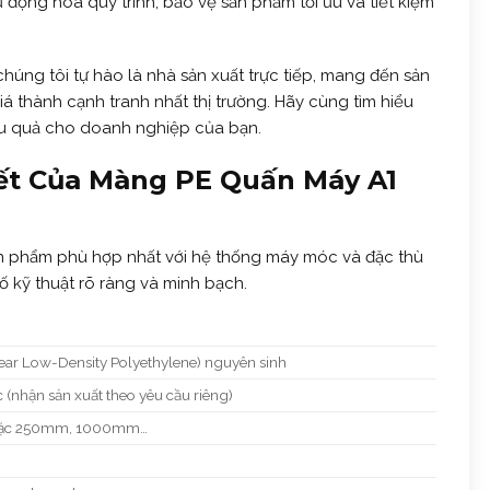
ự động hóa quy trình, bảo vệ sản phẩm tối ưu và tiết kiệm
 chúng tôi tự hào là nhà sản xuất trực tiếp, mang đến sản
 thành cạnh tranh nhất thị trường. Hãy cùng tìm hiểu
iệu quả cho doanh nghiệp của bạn.
iết Của Màng PE Quấn Máy A1
n phẩm phù hợp nhất với hệ thống máy móc và đặc thù
 kỹ thuật rõ ràng và minh bạch.
ar Low-Density Polyethylene) nguyên sinh
 (nhận sản xuất theo yêu cầu riêng)
hoặc 250mm, 1000mm…