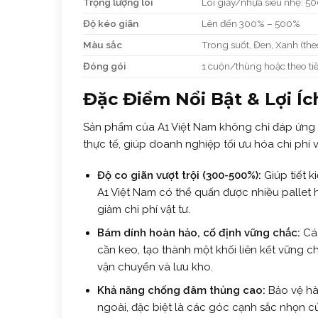
Trọng lượng lõi
Lõi giấy/nhựa siêu nhẹ: 50
Độ kéo giãn
Lên đến 300% – 500%
Màu sắc
Trong suốt, Đen, Xanh (the
Đóng gói
1 cuộn/thùng hoặc theo ti
Đặc Điểm Nổi Bật & Lợi Íc
Sản phẩm của A1 Việt Nam không chỉ đáp ứng c
thực tế, giúp doanh nghiệp tối ưu hóa chi phí v
Độ co giãn vượt trội (300-500%):
Giúp tiết 
A1 Việt Nam có thể quấn được nhiều pallet 
giảm chi phí vật tư.
Bám dính hoàn hảo, cố định vững chắc:
Các
cần keo, tạo thành một khối liên kết vững c
vận chuyển và lưu kho.
Khả năng chống đâm thủng cao:
Bảo vệ hàn
ngoài, đặc biệt là các góc cạnh sắc nhọn c