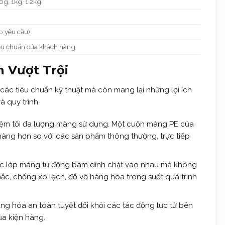
0g, 1kg, 1.2kg…
o yêu cầu)
êu chuẩn của khách hàng
h Vượt Trội
ác tiêu chuẩn kỹ thuật mà còn mang lại những lợi ích
à quy trình.
kiệm tối đa lượng màng sử dụng. Một cuộn màng PE của
hàng hơn so với các sản phẩm thông thường, trực tiếp
 lớp màng tự động bám dính chặt vào nhau mà không
hắc, chống xô lệch, đổ vỡ hàng hóa trong suốt quá trình
g hóa an toàn tuyệt đối khỏi các tác động lực từ bên
ủa kiện hàng.