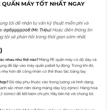
E QUẤN MÁY TỐT NHẤT NGAY
úng tôi để nhận tư vấn kỹ thuật miễn phí và
: 0969995008 (Mr. Triệu)
Hoặc điền thông tin
g tôi sẽ phản hồi trong thời gian sớm nhất.
)
ác nhau như thế nào?
Màng PE quấn máy có độ dày và
dụng để lắp vào máy quấn pallet tự động. Trong khi đó,
nhẹ hơn để công nhân có thể thao tác bằng tay.
 hợp?
Độ dày phụ thuộc vào trọng lượng và hình dạng
cạnh sắc nhọn nên dùng màng dày (23-25mic). Hàng hóa
0mic) để tiết kiệm chi phí. Hãy liên hệ với chúng tôi