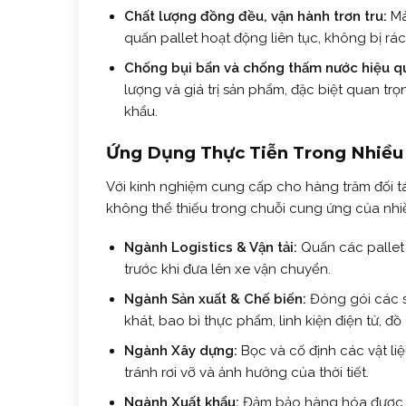
Chất lượng đồng đều, vận hành trơn tru:
Mà
quấn pallet hoạt động liên tục, không bị r
Chống bụi bẩn và chống thấm nước hiệu q
lượng và giá trị sản phẩm, đặc biệt quan tr
khẩu.
Ứng Dụng Thực Tiễn Trong Nhiề
Với kinh nghiệm cung cấp cho hàng trăm đối t
không thể thiếu trong chuỗi cung ứng của nh
Ngành Logistics & Vận tải:
Quấn các pallet 
trước khi đưa lên xe vận chuyển.
Ngành Sản xuất & Chế biến:
Đóng gói các s
khát, bao bì thực phẩm, linh kiện điện tử, đồ 
Ngành Xây dựng:
Bọc và cố định các vật li
tránh rơi vỡ và ảnh hưởng của thời tiết.
Ngành Xuất khẩu:
Đảm bảo hàng hóa được đó