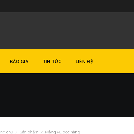
8
BÁO GIÁ
TIN TỨC
LIÊN HỆ
ang chủ
/
Sản phẩm
/
Màng PE bọc hàng​