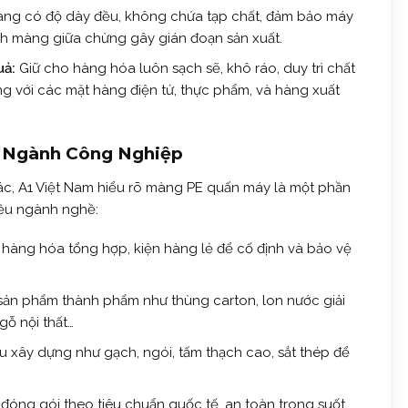
ng có độ dày đều, không chứa tạp chất, đảm bảo máy
ách màng giữa chừng gây gián đoạn sản xuất.
uả:
Giữ cho hàng hóa luôn sạch sẽ, khô ráo, duy trì chất
ọng với các mặt hàng điện tử, thực phẩm, và hàng xuất
u Ngành Công Nghiệp
ác, A1 Việt Nam hiểu rõ màng PE quấn máy là một phần
iều ngành nghề:
hàng hóa tổng hợp, kiện hàng lẻ để cố định và bảo vệ
ản phẩm thành phẩm như thùng carton, lon nước giải
gỗ nội thất…
ệu xây dựng như gạch, ngói, tấm thạch cao, sắt thép để
ng gói theo tiêu chuẩn quốc tế, an toàn trong suốt