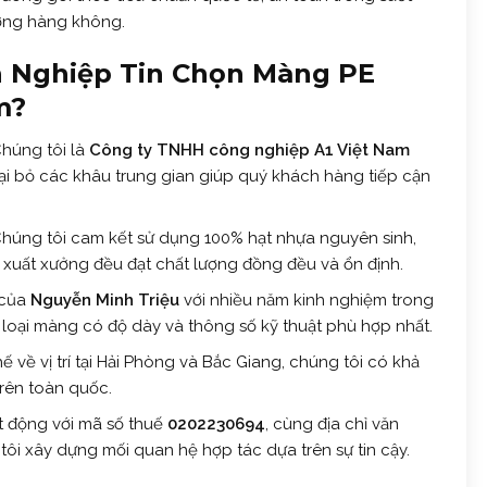
ờng hàng không.
 Nghiệp Tin Chọn Màng PE
m?
húng tôi là
Công ty TNHH công nghiệp A1 Việt Nam
loại bỏ các khâu trung gian giúp quý khách hàng tiếp cận
húng tôi cam kết sử dụng 100% hạt nhựa nguyên sinh,
uất xưởng đều đạt chất lượng đồng đều và ổn định.
 của
Nguyễn Minh Triệu
với nhiều năm kinh nghiệm trong
 loại màng có độ dày và thông số kỹ thuật phù hợp nhất.
thế về vị trí tại Hải Phòng và Bắc Giang, chúng tôi có khả
rên toàn quốc.
 động với mã số thuế
0202230694
, cùng địa chỉ văn
ôi xây dựng mối quan hệ hợp tác dựa trên sự tin cậy.