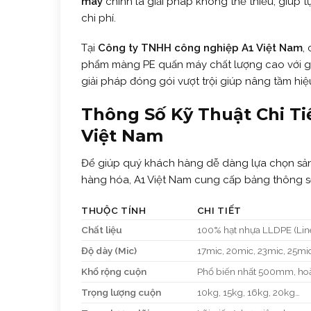
máy
chính là giải pháp không thể thiếu, giúp t
chi phí.
Tại
Công ty TNHH công nghiệp A1 Việt Nam
,
phẩm màng PE quấn máy chất lượng cao với giá
giải pháp đóng gói vượt trội giúp nâng tầm h
Thông Số Kỹ Thuật Chi T
Việt Nam
Để giúp quý khách hàng dễ dàng lựa chọn sả
hàng hóa, A1 Việt Nam cung cấp bảng thông số
THUỘC TÍNH
CHI TIẾT
Chất liệu
100% hạt nhựa LLDPE (Line
Độ dày (Mic)
17mic, 20mic, 23mic, 25mic
Khổ rộng cuộn
Phổ biến nhất 500mm, 
Trọng lượng cuộn
10kg, 15kg, 16kg, 20kg…