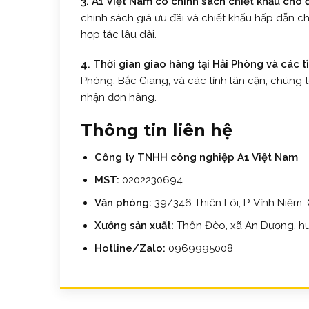
3. A1 Việt Nam có chính sách chiết khấu cho
chính sách giá ưu đãi và chiết khấu hấp dẫn c
hợp tác lâu dài.
4. Thời gian giao hàng tại Hải Phòng và các t
Phòng, Bắc Giang, và các tỉnh lân cận, chúng 
nhận đơn hàng.
Thông tin liên hệ
Công ty TNHH công nghiệp A1 Việt Nam
MST:
0202230694
Văn phòng:
39/346 Thiên Lôi, P. Vĩnh Niệm,
Xưởng sản xuất:
Thôn Đèo, xã An Dương, hu
Hotline/Zalo:
0969995008