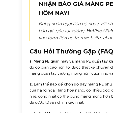
NHẬN BÁO GIÁ MÀNG P
HÔM NAY!
Đừng ngần ngại liên hệ ngay với ch
báo giá gốc tại xưởng.
Hotline/Zalo
vào form liên hệ trên website, chún
Câu Hỏi Thường Gặp (FAQ
1. Màng PE quấn máy và màng PE quấn tay kh
độ co giãn cao hơn, lõi được thiết kế chuyên 
màng quấn tay thường mỏng hơn, cuộn nhỏ và 
2. Làm thế nào để chọn độ dày màng PE phù
của hàng hóa. Hàng hóa nặng, có nhiều góc 
nhẹ, đồng nhất có thể dùng màng mỏng hơn (17-2
để được tư vấn chính xác nhất.