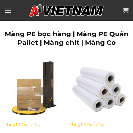
Skip
to
content
Màng PE bọc hàng | Màng PE Quấn
Pallet | Màng chít | Màng Co
Màng PE Quấn Máy
Màng PE Quấn Tay