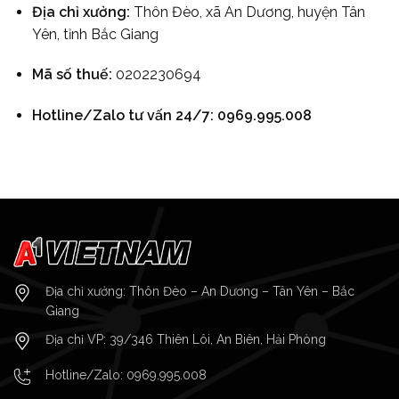
Địa chỉ xưởng:
Thôn Đèo, xã An Dương, huyện Tân
Yên, tỉnh Bắc Giang
Mã số thuế:
0202230694
Hotline/Zalo tư vấn 24/7:
0969.995.008
Địa chỉ xưởng: Thôn Đèo – An Dương – Tân Yên – Bắc
Giang
Địa chỉ VP: 39/346 Thiên Lôi, An Biên, Hải Phòng
Hotline/Zalo:
0969.995.008