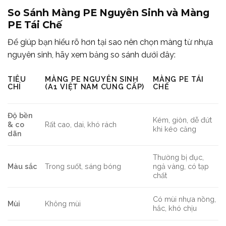
So Sánh Màng PE Nguyên Sinh và Màng
PE Tái Chế
Để giúp bạn hiểu rõ hơn tại sao nên chọn màng từ nhựa
nguyên sinh, hãy xem bảng so sánh dưới đây:
TIÊU
MÀNG PE NGUYÊN SINH
MÀNG PE TÁI
CHÍ
(A1 VIỆT NAM CUNG CẤP)
CHẾ
Độ bền
Kém, giòn, dễ đứt
& co
Rất cao, dai, khó rách
khi kéo căng
dãn
Thường bị đục,
Màu sắc
Trong suốt, sáng bóng
ngả vàng, có tạp
chất
Có mùi nhựa nồng,
Mùi
Không mùi
hắc, khó chịu