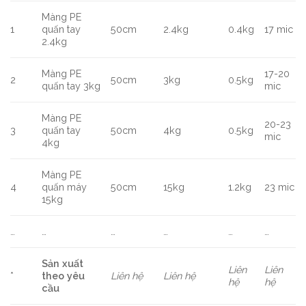
Màng PE
1
quấn tay
50cm
2.4kg
0.4kg
17 mic
2.4kg
Màng PE
17-20
2
50cm
3kg
0.5kg
quấn tay 3kg
mic
Màng PE
20-23
3
quấn tay
50cm
4kg
0.5kg
mic
4kg
Màng PE
4
quấn máy
50cm
15kg
1.2kg
23 mic
15kg
…
…
…
…
…
…
Sản xuất
Liên
Liên
*
theo yêu
Liên hệ
Liên hệ
hệ
hệ
cầu