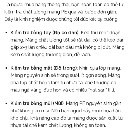
Là người mua hàng thông thái, bạn hoàn toàn có thể tự
kiểm tra chất lượng màng PE qua vài bước đơn giản.
Đây là kinh nghiệm được chúng tôi đúc kết tại xưởng:
Kiểm tra bằng tay (Độ co dãn):
Kéo thử một đoạn
màng. Màng chất lượng tốt sẽ rất dai, có thể kéo dãn
gấp 2-3 lần chiều dài ban đầu mà không bị đứt. Màng
kém chất lượng thường giòn, dễ rách.
Kiểm tra bằng mắt (Độ trong):
Nhìn qua lớp màng.
Màng nguyên sinh sẽ trong suốt, ít gợn sóng. Màng
pha tạp chất hoặc làm từ nhựa tái chế thường có
màu ngả vàng, đục hơn và có nhiều “hạt sạn” li ti.
Kiểm tra bằng mũi (Mùi):
Màng PE nguyên sinh gần
như không có mùi. Nếu bạn ngửi thấy mùi nhựa hắc,
khó chịu, khả năng cao đó là màng được sản xuất từ
nhựa tái chế kém chất lượng, không an toàn.