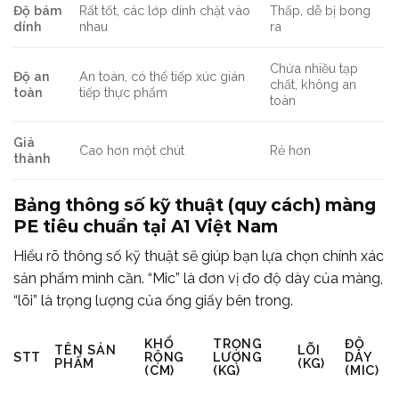
Độ bám
Rất tốt, các lớp dính chặt vào
Thấp, dễ bị bong
dính
nhau
ra
Chứa nhiều tạp
Độ an
An toàn, có thể tiếp xúc gián
chất, không an
toàn
tiếp thực phẩm
toàn
Giá
Cao hơn một chút
Rẻ hơn
thành
Bảng thông số kỹ thuật (quy cách) màng
PE tiêu chuẩn tại A1 Việt Nam
Hiểu rõ thông số kỹ thuật sẽ giúp bạn lựa chọn chính xác
sản phẩm mình cần. “Mic” là đơn vị đo độ dày của màng,
“lõi” là trọng lượng của ống giấy bên trong.
KHỔ
TRỌNG
ĐỘ
TÊN SẢN
LÕI
STT
RỘNG
LƯỢNG
DÀY
PHẨM
(KG)
(CM)
(KG)
(MIC)